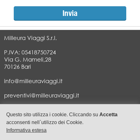
Milleura Viaggi S.r.l.
P.IVA: 05418750724
Via G. Mameli,28
70126 Bari
info@milleuraviaggi.it
preventivi@milleuraviaggi.it
Tel. 080 5227279 - 080 5752999
Questo sito utilizza i cookie. Cliccando su
Accetta
Fax 080 5547628
acconsenti nell`utilizzo dei Cookie.
Informativa estesa
privacy
cookie