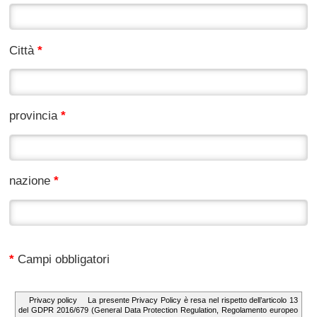
Città
*
provincia
*
nazione
*
*
Campi obbligatori
Consenso al trattamento dei dati personali: