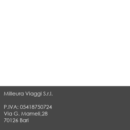
Milleura Viaggi S.r.l.
P.IVA: 05418750724
Via G. Mameli,28
70126 Bari