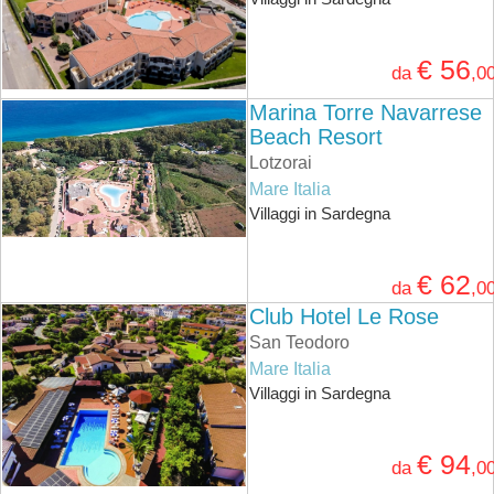
€ 56
da
,0
Marina Torre Navarrese
Beach Resort
Lotzorai
Mare Italia
Villaggi in Sardegna
€ 62
da
,0
Club Hotel Le Rose
San Teodoro
Mare Italia
Villaggi in Sardegna
€ 94
da
,0