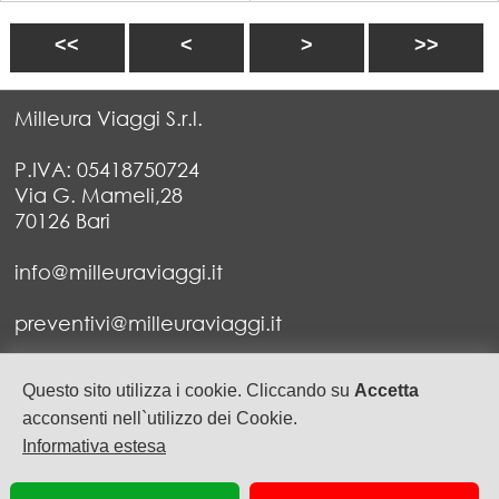
<<
<
>
>>
Milleura Viaggi S.r.l.
P.IVA: 05418750724
Via G. Mameli,28
70126 Bari
info@milleuraviaggi.it
preventivi@milleuraviaggi.it
Tel. 080 5227279 - 080 5752999
Questo sito utilizza i cookie. Cliccando su
Accetta
Fax 080 5547628
acconsenti nell`utilizzo dei Cookie.
Informativa estesa
privacy
cookie