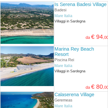
Is Serena Badesi Village
Badesi
Mare Italia
Villaggi in Sardegna
€ 94
da
,0
Marina Rey Beach
Resort
Piscina Rei
Mare Italia
Villaggi in Sardegna
€ 80
da
,0
Calaserena Village
Geremeas
Mare Italia