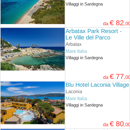
Villaggi in Sardegna
€ 82
da
,0
Arbatax Park Resort -
Le Ville del Parco
Arbatax
Mare Italia
Villaggi in Sardegna
€ 77
da
,0
Blu Hotel Laconia Village
Laconia
Mare Italia
Villaggi in Sardegna
€ 80
da
,0