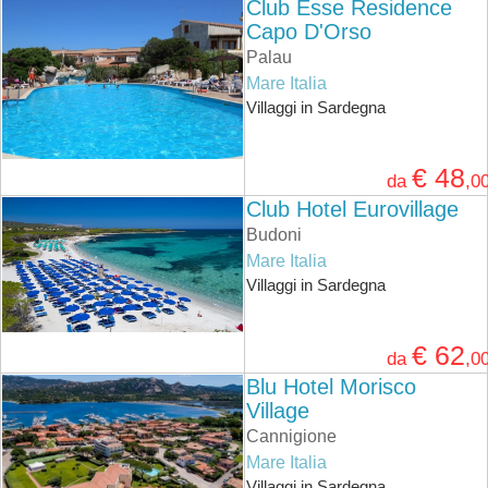
Club Esse Residence
Capo D'Orso
Palau
Mare Italia
Villaggi in Sardegna
€ 48
da
,0
Club Hotel Eurovillage
Budoni
Mare Italia
Villaggi in Sardegna
€ 62
da
,0
Blu Hotel Morisco
Village
Cannigione
Mare Italia
Villaggi in Sardegna