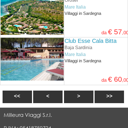
Orosei
Mare Italia
Villaggi in Sardegna
€ 57
da
,0
Club Esse Cala Bitta
Baja Sardinia
Mare Italia
Villaggi in Sardegna
€ 60
da
,0
<<
<
>
>>
Milleura Viaggi S.r.l.
P.IVA: 05418750724