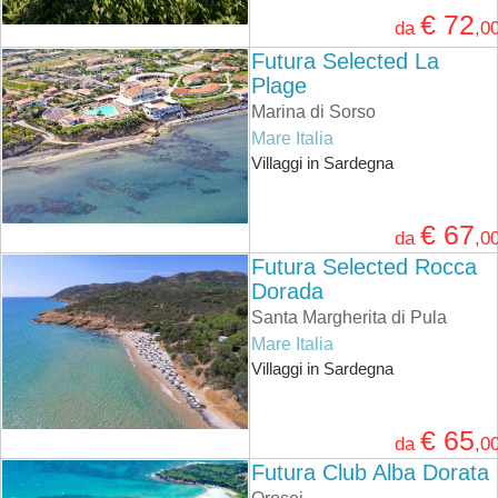
€ 72
da
,0
Futura Selected La
Plage
Marina di Sorso
Mare Italia
Villaggi in Sardegna
€ 67
da
,0
Futura Selected Rocca
Dorada
Santa Margherita di Pula
Mare Italia
Villaggi in Sardegna
€ 65
da
,0
Futura Club Alba Dorata