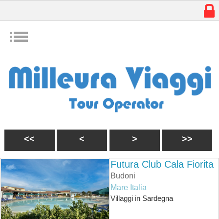
w
I
<<
<
>
>>
Futura Club Cala Fiorita
Budoni
Mare Italia
Villaggi in Sardegna