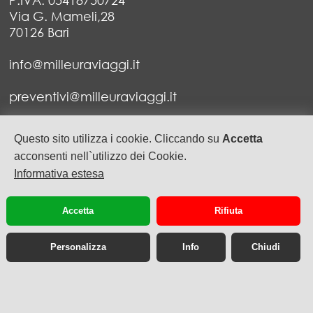
Via G. Mameli,28
70126 Bari
info@milleuraviaggi.it
preventivi@milleuraviaggi.it
Tel. 080 5227279 - 080 5752999
Questo sito utilizza i cookie. Cliccando su
Accetta
Fax 080 5547628
acconsenti nell`utilizzo dei Cookie.
Informativa estesa
privacy
cookie
Accetta
Rifiuta
Personalizza
Info
Chiudi